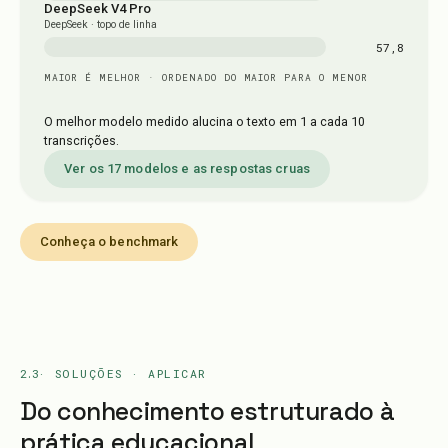
DeepSeek V4 Pro
DeepSeek · topo de linha
57,8
MAIOR É MELHOR · ORDENADO DO MAIOR PARA O MENOR
O melhor modelo medido alucina o texto em 1 a cada 10
transcrições.
Ver os 17 modelos e as respostas cruas
Conheça o benchmark
2.3
· SOLUÇÕES · APLICAR
Do conhecimento estruturado à
prática educacional