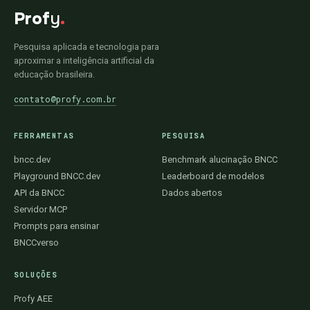
Prof
y
.
Pesquisa aplicada e tecnologia para
aproximar a inteligência artificial da
educação brasileira.
contato@profy.com.br
FERRAMENTAS
PESQUISA
bncc.dev
Benchmark alucinação BNCC
Playground BNCC.dev
Leaderboard de modelos
API da BNCC
Dados abertos
Servidor MCP
Prompts para ensinar
BNCCverso
SOLUÇÕES
Profy AEE