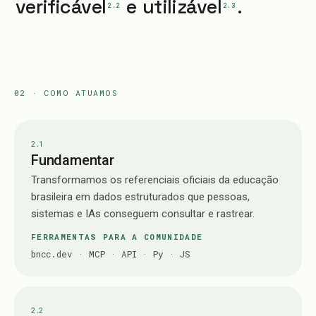
verificável
e
utilizável
.
2.2
2.3
02 · COMO ATUAMOS
2.
1
Fundamentar
Transformamos os referenciais oficiais da educação
brasileira em dados estruturados que pessoas,
sistemas e IAs conseguem consultar e rastrear.
FERRAMENTAS PARA A COMUNIDADE
bncc.dev
·
MCP
·
API
·
Py · JS
2.
2