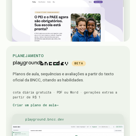
PLANEJAMENTO
bncc
.
dev
playground
BETA
Planos de aula, sequências e avaliações a partir do texto
oficial da BNCC, citando as habilidades.
cota diária gratuita · PDF ou Word · gerações extras a
partir de R$ 1
Criar um plano de aula
→
playground.bncc.dev