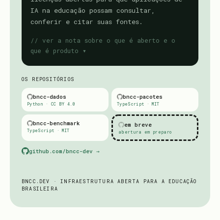
IA na educação possam consultar,
conferir e citar suas fontes.
// ver a nota sobre o que é aberto e o
que é produto
OS REPOSITÓRIOS
bncc-dados
bncc-pacotes
Python · CC BY 4.0
TypeScript · MIT
bncc-benchmark
em breve
TypeScript · MIT
abertura em preparo
github.com/bncc-dev →
BNCC.DEV · INFRAESTRUTURA ABERTA PARA A EDUCAÇÃO
BRASILEIRA