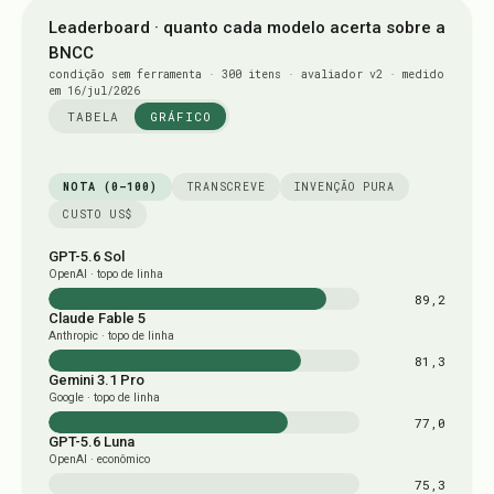
Leaderboard · quanto cada modelo acerta sobre a
BNCC
condição sem ferramenta · 300 itens · avaliador v2 · medido
em 16/jul/2026
TABELA
GRÁFICO
NOTA (0–100)
TRANSCREVE
INVENÇÃO PURA
CUSTO US$
GPT-5.6 Sol
OpenAI · topo de linha
89,2
Claude Fable 5
Anthropic · topo de linha
81,3
Gemini 3.1 Pro
Google · topo de linha
77,0
GPT-5.6 Luna
OpenAI · econômico
75,3