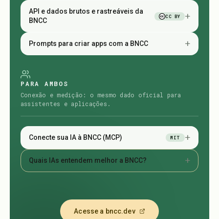
API e dados brutos e rastreáveis da
+
CC BY
BNCC
+
Prompts para criar apps com a BNCC
PARA AMBOS
Conexão e medição: o mesmo dado oficial para
assistentes e aplicações.
+
Conecte sua IA à BNCC (MCP)
MIT
+
Quais IAs entendem melhor a BNCC?
Acesse a bncc.dev