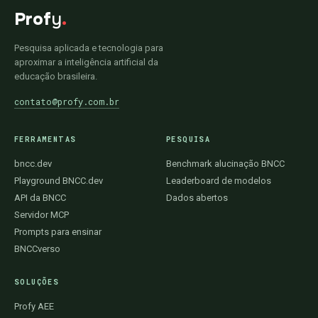
Prof
y
.
Pesquisa aplicada e tecnologia para
aproximar a inteligência artificial da
educação brasileira.
contato@profy.com.br
FERRAMENTAS
PESQUISA
bncc.dev
Benchmark alucinação BNCC
Playground BNCC.dev
Leaderboard de modelos
API da BNCC
Dados abertos
Servidor MCP
Prompts para ensinar
BNCCverso
SOLUÇÕES
Profy AEE