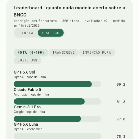
Leaderboard · quanto cada modelo acerta sobre a
BNCC
condição sem ferramenta · 300 itens · avaliador v2 · medido
em 16/jul/2026
TABELA
GRÁFICO
NOTA (0–100)
TRANSCREVE
INVENÇÃO PURA
CUSTO US$
GPT-5.6 Sol
OpenAI · topo de linha
89,2
Claude Fable 5
Anthropic · topo de linha
81,3
Gemini 3.1 Pro
Google · topo de linha
77,0
GPT-5.6 Luna
OpenAI · econômico
75,3