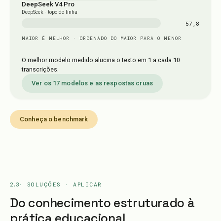
DeepSeek V4 Pro
DeepSeek · topo de linha
57,8
MAIOR É MELHOR · ORDENADO DO MAIOR PARA O MENOR
O melhor modelo medido alucina o texto em 1 a cada 10
transcrições.
Ver os 17 modelos e as respostas cruas
Conheça o benchmark
2.3
· SOLUÇÕES · APLICAR
Do conhecimento estruturado à
prática educacional