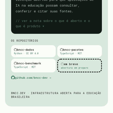
IA na educação possam consultar,
conferir e citar suas fontes.
// ver a nota sobre o que é aberto e o
que é produto
OS REPOSITÓRIOS
bncc-dados
bncc-pacotes
Python · CC BY 4.0
TypeScript · MIT
bncc-benchmark
em breve
TypeScript · MIT
abertura em preparo
github.com/bncc-dev →
BNCC.DEV · INFRAESTRUTURA ABERTA PARA A EDUCAÇÃO
BRASILEIRA