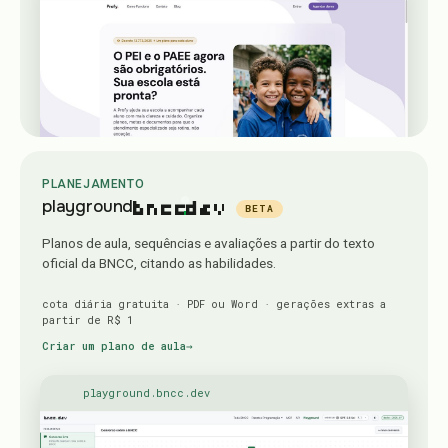
PLANEJAMENTO
bncc
.
dev
playground
BETA
Planos de aula, sequências e avaliações a partir do texto
oficial da BNCC, citando as habilidades.
cota diária gratuita · PDF ou Word · gerações extras a
partir de R$ 1
Criar um plano de aula
→
playground.bncc.dev