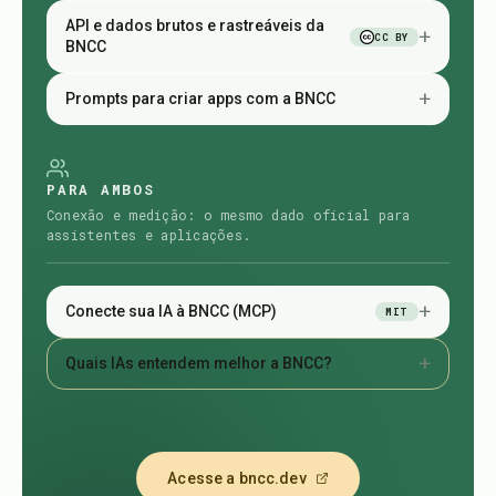
API e dados brutos e rastreáveis da
+
CC BY
BNCC
+
Prompts para criar apps com a BNCC
PARA AMBOS
Conexão e medição: o mesmo dado oficial para
assistentes e aplicações.
+
Conecte sua IA à BNCC (MCP)
MIT
+
Quais IAs entendem melhor a BNCC?
Acesse a bncc.dev