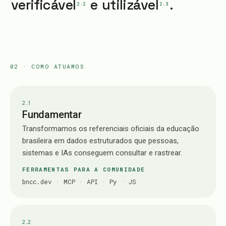
verificável
e
utilizável
.
2.2
2.3
02 · COMO ATUAMOS
2.
1
Fundamentar
Transformamos os referenciais oficiais da educação
brasileira em dados estruturados que pessoas,
sistemas e IAs conseguem consultar e rastrear.
FERRAMENTAS PARA A COMUNIDADE
bncc.dev
·
MCP
·
API
·
Py · JS
2.
2